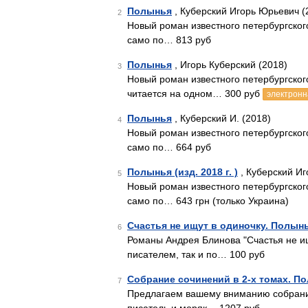
Полынья
, Куберский Игорь Юрьевич (
2
Новый роман известного петербургского
само по… 813 руб
Полынья
, Игорь Куберский (2018)
3
Новый роман известного петербургског
читается на одном… 300 руб
электронн
Полынья
, Куберский И. (2018)
4
Новый роман известного петербургского
само по… 664 руб
Полынья (изд. 2018 г. )
, Куберский Иг
5
Новый роман известного петербургского
само по… 643 грн (только Украина)
Счастья не ищут в одиночку. Полын
6
Романы Андрея Блинова "Счастья не ищ
писателем, так и по… 100 руб
Собрание сочинений в 2-х томах. П
7
Предлагаем вашему вниманию собрание