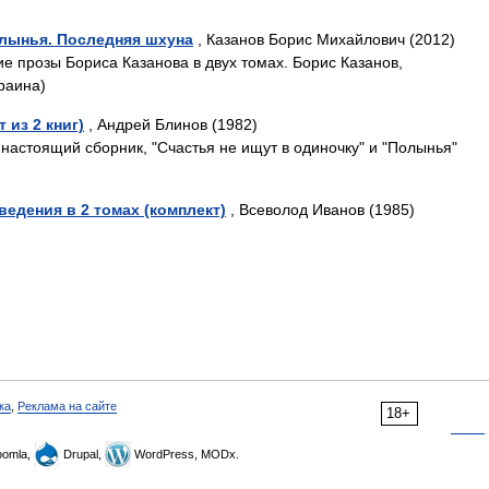
олынья. Последняя шхуна
, Казанов Борис Михайлович (2012)
 прозы Бориса Казанова в двух томах. Борис Казанов,
раина)
 из 2 книг)
, Андрей Блинов (1982)
настоящий сборник, "Счастья не ищут в одиночку" и "Полынья"
едения в 2 томах (комплект)
, Всеволод Иванов (1985)
ка
,
Реклама на сайте
18+
omla,
Drupal,
WordPress, MODx.