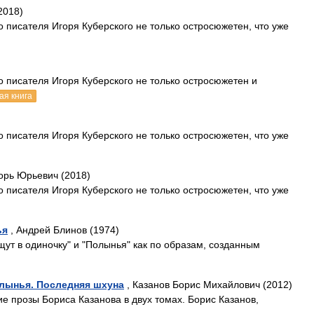
2018)
 писателя Игоря Куберского не только остросюжетен, что уже
о писателя Игоря Куберского не только остросюжетен и
ая книга
 писателя Игоря Куберского не только остросюжетен, что уже
орь Юрьевич (2018)
 писателя Игоря Куберского не только остросюжетен, что уже
ья
, Андрей Блинов (1974)
ут в одиночку" и "Полынья" как по образам, созданным
олынья. Последняя шхуна
, Казанов Борис Михайлович (2012)
 прозы Бориса Казанова в двух томах. Борис Казанов,