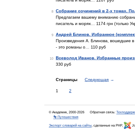
писатель и моряк… 1207 руб
Собрание сочинений в 2-х томах. П
8
Предлагаем вашему вниманию собрание
писатель и моряк… 1174 грн (только Ук
Андрей Блинов. Избранное (комплект
9
Произведения А. Блинова, вошедшие в 
- это романы о… 110 руб
Всеволод Иванов. Избранные произв
10
330 руб
Страницы
Следующая
→
1
2
© Академик, 2000-2026
Обратная связь:
Техподдерж
👣 Путешествия
Экспорт словарей на сайты
, сделанные на PHP,
Jo