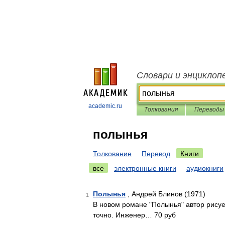
Словари и энциклоп
academic.ru
Толкования
Переводы
полынья
Толкование
Перевод
Книги
все
электронные книги
аудиокниги
Полынья
, Андрей Блинов (1971)
1
В новом романе "Полынья" автор рисует
точно. Инженер… 70 руб